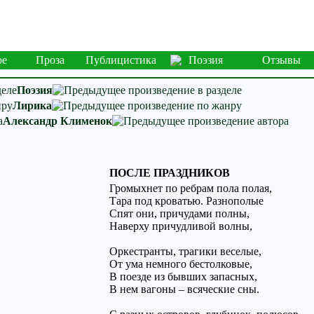
ое
Проза
Публицистика
Поэзия
Отзывы
Поэзия
Лирика
Александр Клименок
ПОСЛЕ ПРАЗДНИКОВ
Громыхнет по ребрам пола полая,
Тара под кроватью. Разнополые
Спят они, причудами полны,
Наверху причудливой волны,
Оркестранты, трагики веселые,
От ума немного бестолковые,
В поезде из бывших запасных,
В нем вагоны – всяческие сны.