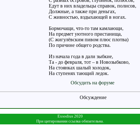
C разных островов, глубинок, полюсов,
Едут в них владельцы справок, полисов,
Должные, а также при деньгах,
С живностью, вздыхающей в ногах.
Бормочащи, что-то там камлающи,
На предмет уютного пристанища,
(С жигулёвским пивом плюс плотва)
По причине общего родства.
Из начала года в дали зыбкие,
Та - до февраля, тот – в Новозыбково,
На стоянках шалый холодок,
На ступенях тающий ледок.
Обсудить на форуме
Обсуждение
Exsodius 2020
При цитировании ссылка обязательна.