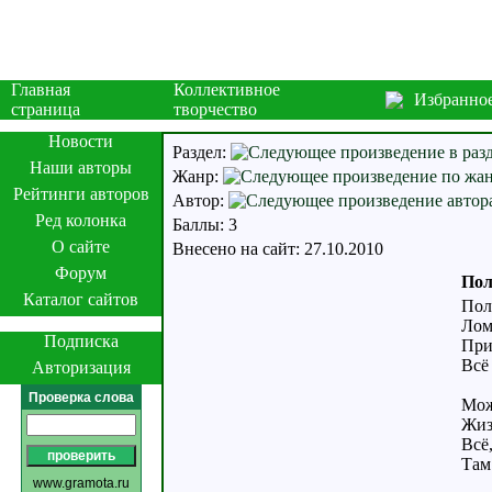
Главная
Коллективное
Избранно
страница
творчество
Новости
Раздел:
Наши авторы
Жанр:
Рейтинги авторов
Автор:
Ред колонка
Баллы: 3
О сайте
Внесено на сайт: 27.10.2010
Форум
Пол
Каталог сайтов
Пол
Лом
Подписка
При
Всё
Авторизация
Проверка слова
Мож
Жиз
Всё
Там
www.gramota.ru