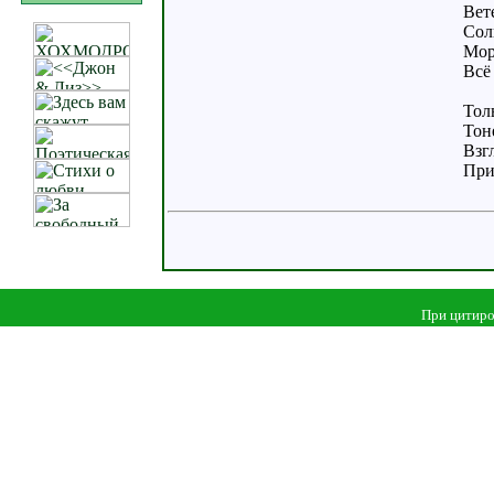
Вет
Сол
Мор
Всё 
Тол
Тон
Взг
При
При цитиро