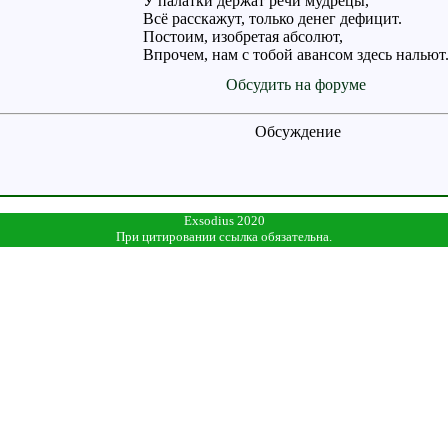
У палатки держат речи мудрецы,
Всё расскажут, только денег дефицит.
Постоим, изобретая абсолют,
Впрочем, нам с тобой авансом здесь нальют
Обсудить на форуме
Обсуждение
Exsodius 2020
При цитировании ссылка обязательна.