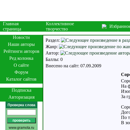
Главная
Коллективное
Избранно
страница
творчество
Новости
Раздел:
Наши авторы
Жанр:
Рейтинги авторов
Автор:
Ред колонка
Баллы: 0
О сайте
Внесено на сайт: 07.09.2009
Форум
Сор
Каталог сайтов
Соро
На ф
Подписка
Изог
За г
Авторизация
Проверка слова
Соро
Дого
По т
В зо
www.gramota.ru