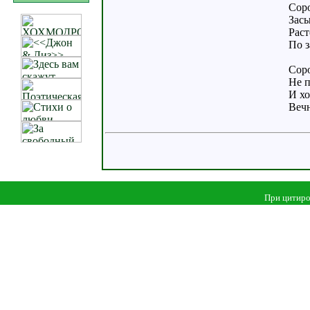
Соро
Засы
Раст
По з
Соро
Не 
И хо
Вечн
При цитиро