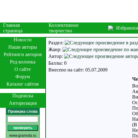
Главная
Коллективное
Избранно
страница
творчество
Новости
Раздел:
Наши авторы
Жанр:
Рейтинги авторов
Автор:
Ред колонка
Баллы: 0
О сайте
Внесено на сайт: 05.07.2009
Форум
Че
Каталог сайтов
Во
Ак
Подписка
Ви
Ос
Авторизация
По
Проверка слова
Об
На
(В
Не
Пу
www.gramota.ru