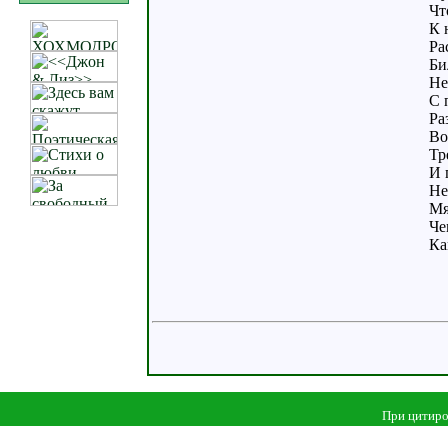
Чт
К 
Ра
Би
Не
С 
Ра
Во
Тр
И 
Не
Мя
Че
Ка
При цитиро