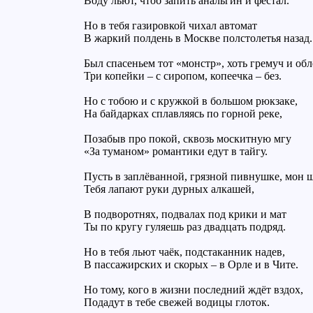
Воду льют, чтоб запить анальгин и фестал.
Но в тебя газировкой чихал автомат
В жаркий полдень в Москве полстолетья назад.
Был спасеньем тот «монстр», хоть гремуч и обл
Три копейки – с сиропом, копеечка – без.
Но с тобою и с кружкой в большом рюкзаке,
На байдарках сплавляясь по горной реке,
Позабыв про покой, сквозь москитную мгу
«За туманом» романтики едут в тайгу.
Пусть в заплёванной, грязной пивнушке, мон ш
Тебя лапают руки дурных алкашей,
В подворотнях, подвалах под крики и мат
Ты по кругу гуляешь раз двадцать подряд.
Но в тебя льют чаёк, подстаканник надев,
В пассажирских и скорых – в Орле и в Чите.
Но тому, кого в жизни последний ждёт вздох,
Подадут в тебе свежей водицы глоток.