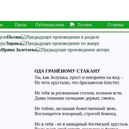
ое
Проза
Публицистика
Поэзия
Отзывы
Поэзия
Лирика
Ирина Залетаева
ОДА ГРАНЁНОМУ СТАКАНУ
Ты, как Золушка, прост и невзрачен на вид –
Не чета хрусталю, что брильянтом блестит.
Не тебя за роскошным столом, полным яств,
Дамы тонкими пальцами держат, смеясь.
Не тобою, заслышав божественный звон,
Восхищается чопорный, строгий бомонд.
Но в тебя - не в шикарный богемский хрусталь 