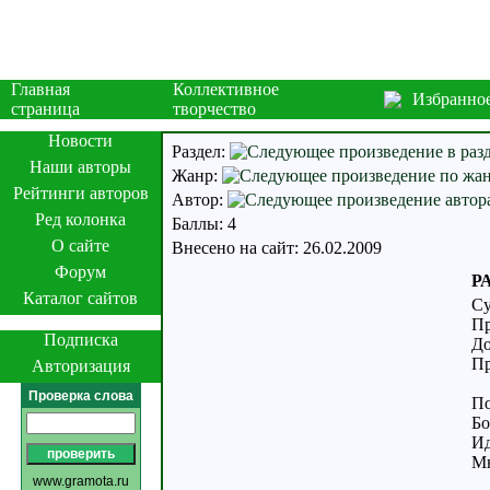
Главная
Коллективное
Избранно
страница
творчество
Новости
Раздел:
Наши авторы
Жанр:
Рейтинги авторов
Автор:
Ред колонка
Баллы: 4
О сайте
Внесено на сайт: 26.02.2009
Форум
Р
Каталог сайтов
Су
Пр
Подписка
До
Пр
Авторизация
Проверка слова
По
Бо
Ид
Мн
www.gramota.ru