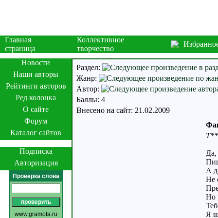
Главная
Коллективное
Избранно
страница
творчество
Новости
Раздел:
Наши авторы
Жанр:
Рейтинги авторов
Автор:
Ред колонка
Баллы: 4
О сайте
Внесено на сайт: 21.02.2009
Форум
Фан
Каталог сайтов
Т**
Подписка
Да,
Пиш
Авторизация
А д
Проверка слова
Не 
Пре
Но 
Теб
Я ш
www.gramota.ru