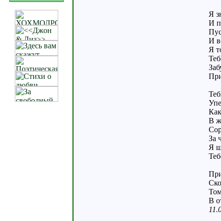
Я з
И п
Пус
И в
Я т
Теб
Заб
При
Теб
Упе
Как
В ж
Сор
За 
Я ш
Теб
При
Ско
Том
В о
11.