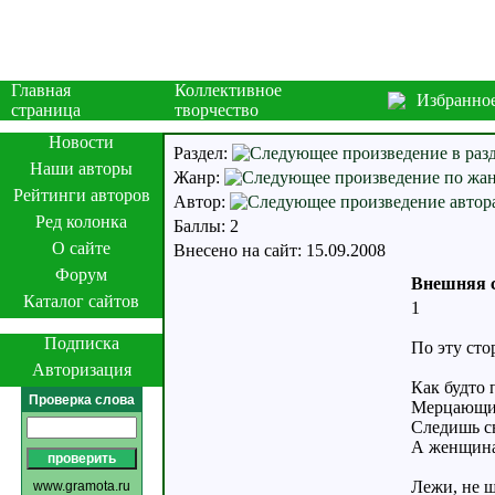
Главная
Коллективное
Избранно
страница
творчество
Новости
Раздел:
Наши авторы
Жанр:
Рейтинги авторов
Автор:
Ред колонка
Баллы: 2
О сайте
Внесено на сайт: 15.09.2008
Форум
Внешняя с
Каталог сайтов
1
Подписка
По эту сто
Авторизация
Как будто 
Проверка слова
Мерцающий
Следишь св
А женщина 
Лежи, не ш
www.gramota.ru