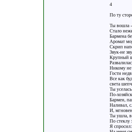
4
По ту стор
Ты вошла -
Стало неж
Бармена бе
Аромат мор
Скрип нап
Звук-не зву
Крупный ш
Развалилас
Никому не 
Гости нед
Все как буд
света шепч
Ты уселась
По-хозяйск
Бармен, па
Наливал, с
И, мгновен
Ты ушла, в
По стеклу 
Я спросил:
На меня см