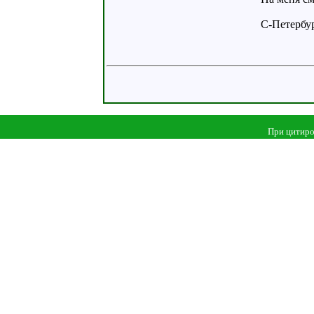
С-Петербур
При цитиро