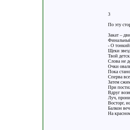
3
По эту сто
Закат – дв
Финальный
- О тонкий
Щеки звез
Твой детск
Слова не д
Очки оваль
Пока стано
Сперва все
Затем сжим
При пости
Вдруг возн
Луч, прон
Восторг, 
Балкон ве
На красном