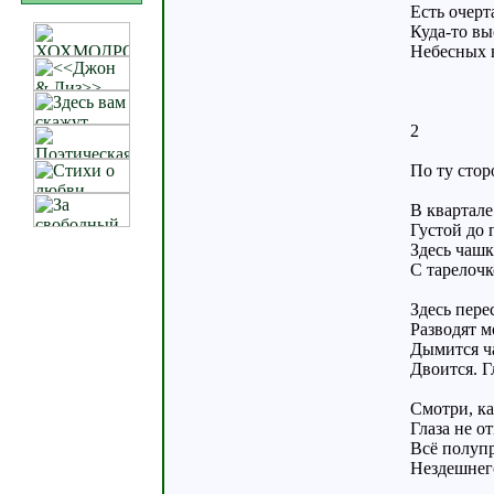
Есть очерт
Куда-то вы
Небесных 
2
По ту стор
В квартале
Густой до 
Здесь чашк
С тарелочк
Здесь пере
Разводят м
Дымится ч
Двоится. Г
Смотри, ка
Глаза не от
Всё полуп
Нездешнего