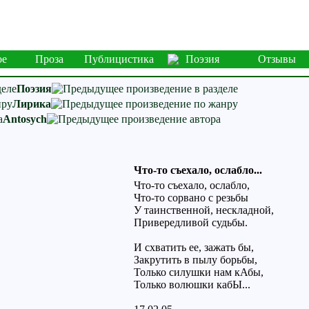
ое
Проза
Публицистика
Поэзия
Отзывы
Поэзия
Лирика
Antosych
Что-то съехало, ослабло...
Что-то съехало, ослабло,
Что-то сорвано с резьбы
У таинственной, нескладной,
Привередливой судьбы.
И схватить ее, зажать бы,
Закрутить в пылу борьбы,
Только силушки нам кАбы,
Только волюшки кабЫ...