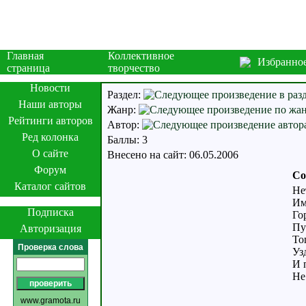
Главная
Коллективное
Избранно
страница
творчество
Новости
Раздел:
Наши авторы
Жанр:
Рейтинги авторов
Автор:
Ред колонка
Баллы: 3
О сайте
Внесено на сайт: 06.05.2006
Форум
Со
Каталог сайтов
Не
Им
Подписка
Го
Пу
Авторизация
То
Проверка слова
Уз
И 
Не
www.gramota.ru