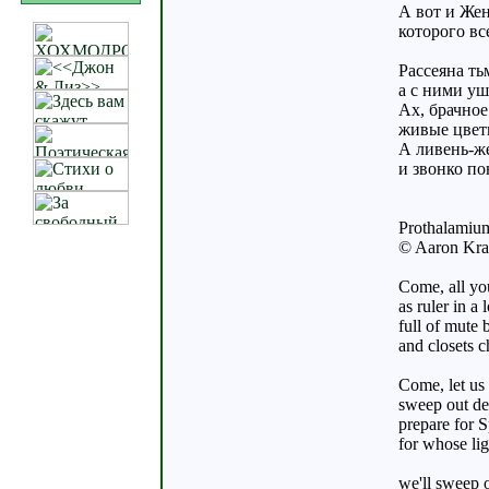
А вот и Жен
которого вс
Рассеяна ть
а с ними уш
Ах, брачное
живые цвет
А ливень-ж
и звонко по
Prothalamiu
© Aaron Kr
Come, all you
as ruler in a
full of mute 
and closets 
Come, let us 
sweep out dea
prepare for 
for whose lig
we'll sweep o