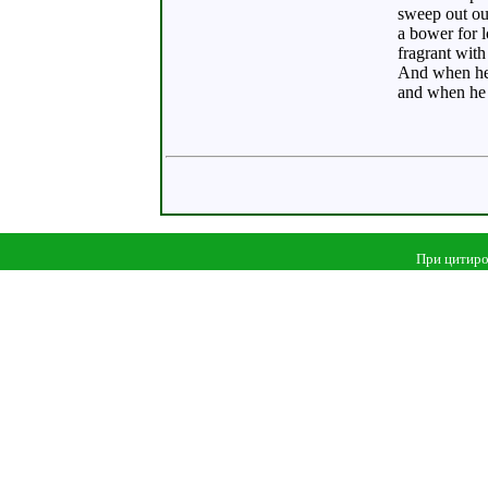
sweep out ou
a bower for l
fragrant with
And when he 
and when he c
При цитиро