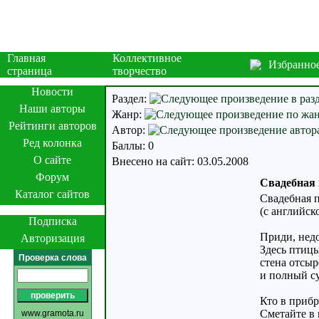
Главная
Коллективное
Избранно
страница
творчество
Новости
Раздел:
Наши авторы
Жанр:
Рейтинги авторов
Автор:
Ред колонка
Баллы: 0
О сайте
Внесено на сайт: 03.05.2008
Форум
Свадебная 
Каталог сайтов
Свадебная 
(с английск
Подписка
Приди, нед
Авторизация
Здесь птиц
Проверка слова
стена отсыр
и полный с
Кто в прибр
Сметайте в
www.gramota.ru