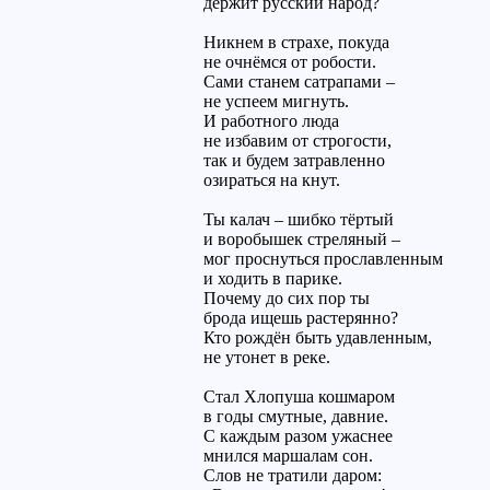
держит русский народ?
Никнем в страхе, покуда
не очнёмся от робости.
Сами станем сатрапами –
не успеем мигнуть.
И работного люда
не избавим от строгости,
так и будем затравленно
озираться на кнут.
Ты калач – шибко тёртый
и воробышек стреляный –
мог проснуться прославленным
и ходить в парике.
Почему до сих пор ты
брода ищешь растерянно?
Кто рождён быть удавленным,
не утонет в реке.
Стал Хлопуша кошмаром
в годы смутные, давние.
С каждым разом ужаснее
мнился маршалам сон.
Слов не тратили даром: