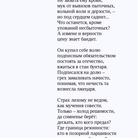
Не забыть ему крови,
мук от вывихов пыточных,
вольной воли и дерзости, –
но под сердцем саднит...
Что останется, кроме
упований несбыточных?
А измене и верности
цену знает бандит.
Он купил себе волю
подписным обязательством
постоять за отечество,
вжиться в стан бунтаря.
Подписался на долю –
грех замаливать начисто,
понимая, что нечисть та
вознесла лжецаря.
Страх лихому не ведом,
как мучения совести.
Только – холод решимости,
да сомненье берёт:
дескать, кто кого предал?
Где граница резонности:
кто в позорной паршивости