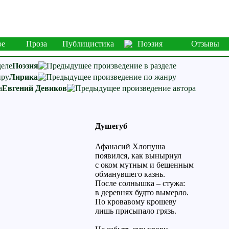
ое
Проза
Публицистика
Поэзия
Отзывы
Поэзия
Лирика
Евгений Девиков
Душегуб
Афанасий Хлопуша
появился, как вынырнул
с оком мутным и бешенным
обманувшего казнь.
После солнышка – стужа:
в деревнях будто вымерло.
По кровавому крошеву
лишь присыпало грязь.