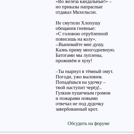
«Во железа кандальные!» –
но приказы напрасные
отдавал Михельсон.
Не смутили Хлопушу
обещания гневные:
«С головою отрубленной
повисишь на колу».
--Вынимайте мне душу.
Казнь приму многодневную.
Батогами мы луплены,
проживём и хулу!
–Ты нырнул в тёмный омут.
Погоди, ужо выловим.
Попадёшься на удочку –
твой наступит черёд!..
Гулким пушечным громом
и пожарами новыми
отвечал не под дудочку
завербованный крот.
Обсудить на форуме