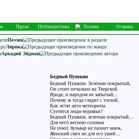
ое
Проза
Публицистика
Поэзия
Отзывы
Поэзия
Лирика
Аркадий Эйдман
Бедный Пушкин
Бедный Пушкин. Зеленью покрытый,
Он стоит печально на Тверской.
Вроде, и народом не забытый…
Почему ж тогда глядит с тоской,
Как летят авто метеориты.
Суетятся люди-муравьи?
Бедный Пушкин, зеленью покрытый…
Для него весною соловьи
Не поют, бульвар не пахнет маем,
Женский смех не для его ушей…