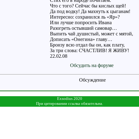
Стих его в народе почитаем.
Что с того? Сейчас бы кислых щей!
Да под водку! Да махнуть к цыганам!
Интересно: сохранился ль «Яр»?
Или лучше попросить Ивана
Разогреть остывший самовар…
Выпить чай душистый, может с мятой,
Дописать «Онегина» главу…
Бронзу всю отдал бы он, как плату,
За три слова: СЧАСТЛИВ! Я ЖИВУ!
22.02.08
Обсудить на форуме
Обсуждение
Exsodius 2020
При цитировании ссылка обязательна.