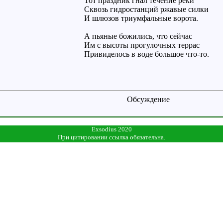
Тот праздник гнал течение реки
Сквозь гидростанций ржавые силки
И шлюзов триумфальные ворота.
А пьяные божились, что сейчас
Им с высоты прогулочных террас
Привиделось в воде большое что-то.
Обсуждение
Exsodius 2020
При цитировании ссылка обязательна.