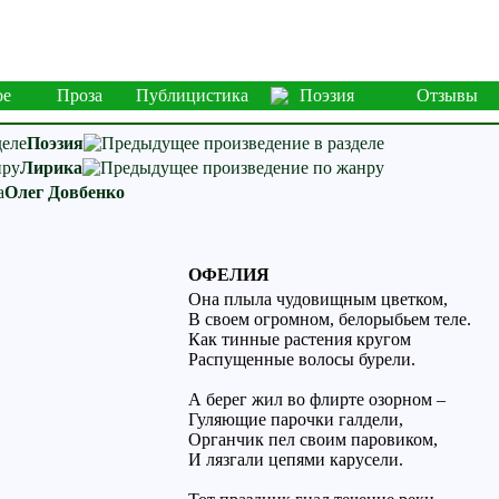
ое
Проза
Публицистика
Поэзия
Отзывы
Поэзия
Лирика
Олег Довбенко
ОФЕЛИЯ
Она плыла чудовищным цветком,
В своем огромном, белорыбьем теле.
Как тинные растения кругом
Распущенные волосы бурели.
А берег жил во флирте озорном –
Гуляющие парочки галдели,
Органчик пел своим паровиком,
И лязгали цепями карусели.