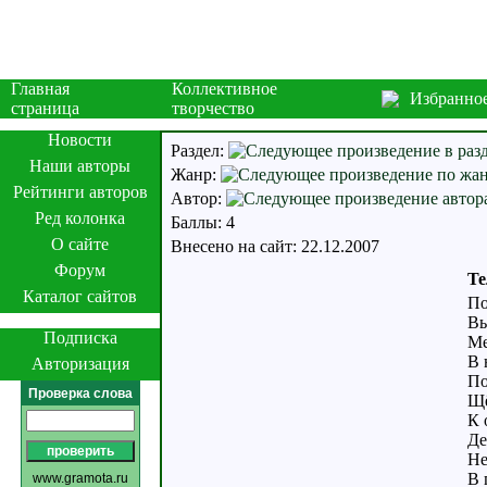
Главная
Коллективное
Избранно
страница
творчество
Новости
Раздел:
Наши авторы
Жанр:
Рейтинги авторов
Автор:
Ред колонка
Баллы: 4
О сайте
Внесено на сайт: 22.12.2007
Форум
Те
Каталог сайтов
По
Вы
Подписка
Ме
В 
Авторизация
По
Проверка слова
Щё
К 
Де
Не
В 
www.gramota.ru