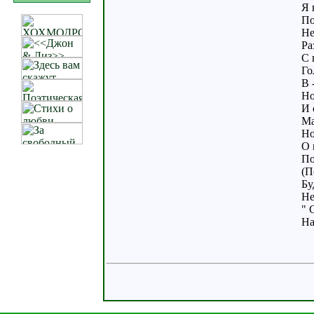
Я 
По
Не
Ра
С 
Го
В 
Но
И 
Ма
Но
О 
По
(П
Бу
Не
" 
На