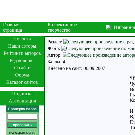
Главная
Коллективное
Избранно
страница
творчество
Новости
Раздел:
Наши авторы
Жанр:
Рейтинги авторов
Автор:
Ред колонка
Баллы: 4
О сайте
Внесено на сайт: 06.09.2007
Форум
чу
Каталог сайтов
Чу
Вс
Подписка
Ры
Ко
Авторизация
Проверка слова
И 
Вд
Гл
То
www.gramota.ru