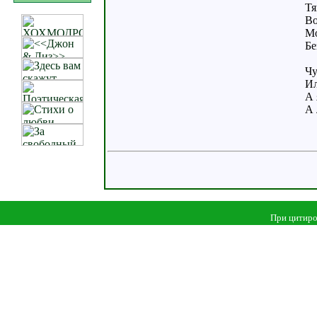
Тя
Во
Мо
Бе
Чу
Ил
А 
А 
При цитиро