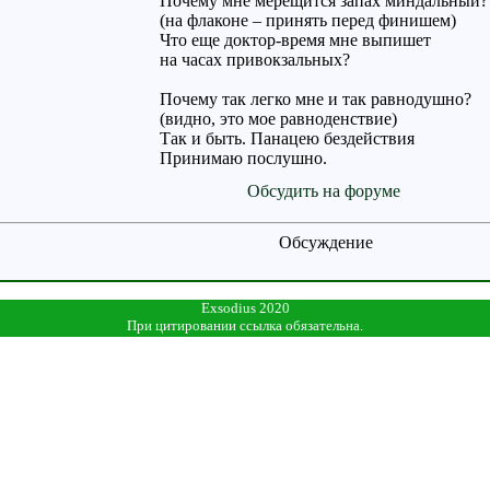
Почему мне мерещится запах миндальный?
(на флаконе – принять перед финишем)
Что еще доктор-время мне выпишет
на часах привокзальных?
Почему так легко мне и так равнодушно?
(видно, это мое равноденствие)
Так и быть. Панацею бездействия
Принимаю послушно.
Обсудить на форуме
Обсуждение
Exsodius 2020
При цитировании ссылка обязательна.