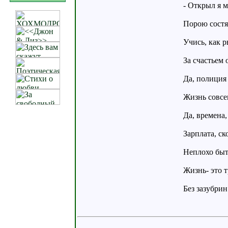
- Открыл я 
Порою состя
Учись, как р
За счастьем 
Да, полиция 
Жизнь совсем
Да, времена,
Зарплата, ск
Неплохо быть
Жизнь- это т
Без зазубрин