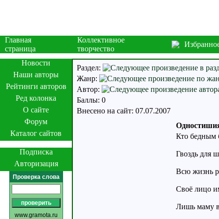
Главная
Коллективное
Избранно
страница
творчество
Новости
Раздел:
Наши авторы
Жанр:
Рейтинги авторов
Автор:
Ред колонка
Баллы: 0
О сайте
Внесено на сайт: 07.07.2007
Форум
Одностиши
Каталог сайтов
Кто бедным б
Подписка
Гвоздь для 
Авторизация
Всю жизнь р
Проверка слова
Своё лицо им
Лишь маму вс
www.gramota.ru