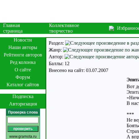
Главная
Коллективное
Избранно
страница
творчество
Новости
Раздел:
Наши авторы
Жанр:
Рейтинги авторов
Автор:
Ред колонка
Баллы: 12
О сайте
Внесено на сайт: 03.07.2007
Форум
Эпит
Каталог сайтов
Вот д
Эпита
Подписка
«Ниче
В нас
Авторизация
Проверка слова
***
Не ве
Боять
Страх
А впр
www.gramota.ru