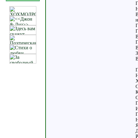
Г
Н
В
н
Г
Г
В
П
В
З
В
П
Н
Х
С
К
О
П
И
П
Н
Я
Д
Р