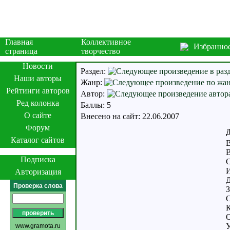
Главная
Коллективное
Избранно
страница
творчество
Новости
Раздел:
Наши авторы
Жанр:
Рейтинги авторов
Автор:
Ред колонка
Баллы: 5
О сайте
Внесено на сайт: 22.06.2007
Форум
Д
Каталог сайтов
В
В
Подписка
О
И
Авторизация
Д
Проверка слова
З
О
К
О
У
www.gramota.ru