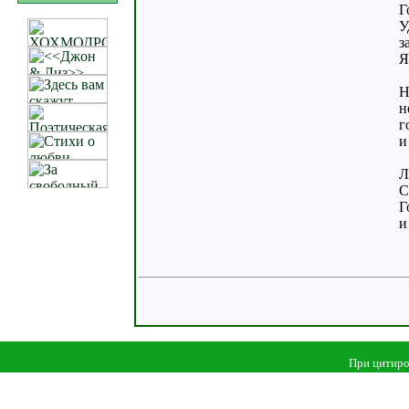
Г
У
з
Я
Н
н
г
и
Л
С
Г
и
При цитиро