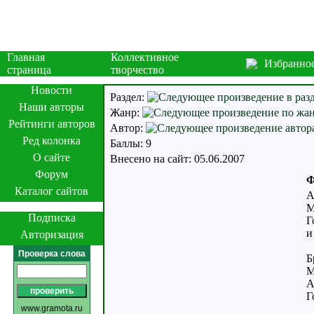
Главная
Коллективное
Избранно
страница
творчество
Новости
Раздел:
Наши авторы
Жанр:
Рейтинги авторов
Автор:
Ред колонка
Баллы: 9
О сайте
Внесено на сайт: 05.06.2007
Форум
Ф
Каталог сайтов
А
М
Подписка
Г
и
Авторизация
Проверка слова
Б
М
А
Г
www.gramota.ru