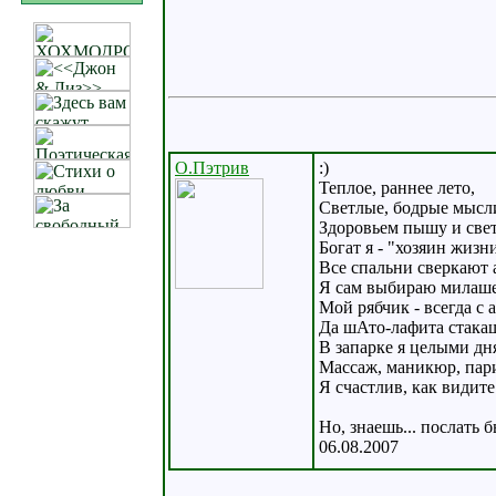
О.Пэтрив
:)
Теплое, раннее лето,
Светлые, бодрые мысл
Здоровьем пышу и све
Богат я - "хозяин жизн
Все спальни сверкают 
Я сам выбираю милаше
Мой рябчик - всегда с 
Да шАто-лафита стака
В запарке я целыми дн
Массаж, маникюр, пар
Я счастлив, как видите 
Но, знаешь... послать бы 
06.08.2007