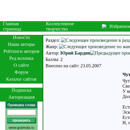
Главная
Коллективное
Избранно
страница
творчество
Новости
Раздел:
Наши авторы
Жанр:
Рейтинги авторов
Автор:
Юрий Бардин
Ред колонка
Баллы: 2
О сайте
Внесено на сайт: 23.05.2007
Форум
Чут
Каталог сайтов
Чут
Све
Подписка
У м
Дол
Авторизация
Проверка слова
Ест
Эск
Ест
И, 
www.gramota.ru