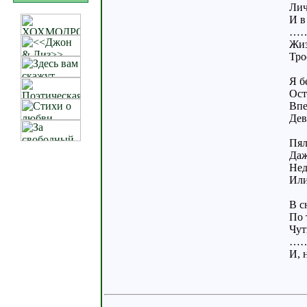
Лич
И в
…
Жиз
Тро
Я б
Ост
Впе
Дев
Пял
Даж
Нед
Или
В с
По 
Чут
…
И, 