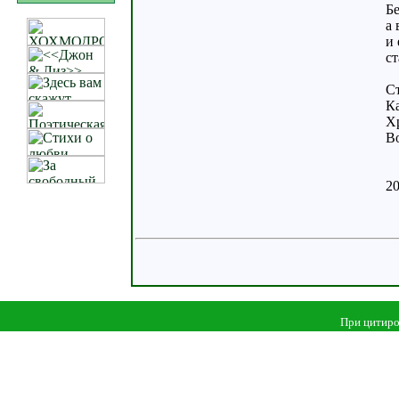
Бе
а 
и 
ст
Ст
Ка
Хр
Во
20
При цитиро