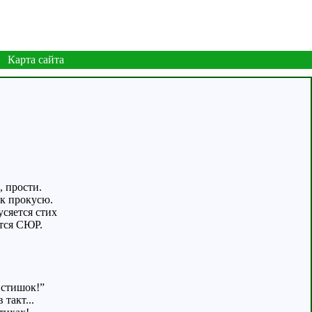
Карта сайта
явлю, прости.
да ясык прoкусю.
й полусяется стих
сывается СЮР.
 стишок!”
 такт...