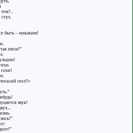
]уть,
м
тем?..
 стул.
се быть – никаким!
и.
 так писи!”
л.
узьцин!
тихи.
 сохи!
ю.
уюсьсий сюл!!»
уть.”
ибудь!
уцяется звук!
вух...
зизнь.
зись!”
от:
диот!”