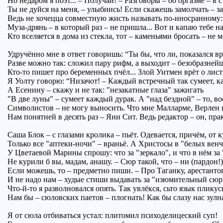
Но недаром я поэт... – Получай! – Разговоры – об оргазме – в с
Ты не дуйся на меня, – улыбнись! Если скажешь замолчать – з
Ведь не хочецца совместную жисть называть по-иносранному
Муза-дрянь – в который раз – не пришла... Вот и капаю тебе на
Кто вселяется в дома из стекла, тот – каменьями бросать – не м
Удручённо мне в ответ говоришь: “Ты бы, что ли, показался вра
Разве можно так: сложил пару рифм, а выходит – безобразней
Кто-то пишет про беременных пчёл... Злой Уитмен врёт о листь
Я Уолту говорю: “Низачот! – Каждый встречный так сумеет, к
А Есенину – скажу и не так: "незакатные глаза" зажигать
"В две луны" – сумеет каждый дурак. А "над бездной" – то, во
Символистов – не могу выносить. Что мне Малларме, Верлен 
Нам понятней в десять раз – Яни Сит. Ведь редактор – он, пра
Саша Блок – с глазами кролика – пьёт. Одевается, причём, от 
Только все "аптеки-ночи" – враньё. А Христосы в "белых венч
У Цветаевой Марины спрошу: что за "зеркало", и что в нём за 
Не курили б вы, мадам, анашу. – Сюр такой, что – ни (пардон!)
Если можешь, то – предметно пиши. – Про Таганку, арестанто
И не надо нам – худые стиши выдавать за "изюмительный сюр
Что-й-то я разволновался опять. Так увлёкся, сьто язык пликус
Нам бы – сюловских паетов – плогнать! Как бы слазу нас зулна
Я от сюла отбиваться устал: плитомил психоделицеский суп!