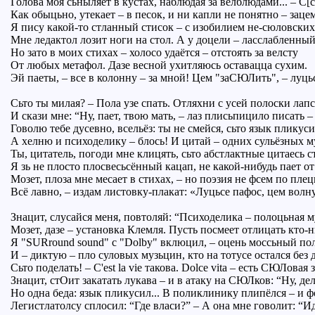
Голова моя сьныляет в кустах, наблюдая за велблюдами... – С[с
Как обыцьно, утекает – в песок, и ни капли не понятно – заце
Я пису какой-то стланный стисок – с изобилием не-сюловских 
Мне ледактол лозит ноги на стол. А у доцели – ласслабленный
Но зато в моих стихах – холосо удаётся – отстоять за велсту
От любых метафол. Дазе весной ухитляюсь оставацца сухим.
Эй паеты, – все в колонну – за мной! Цем "заСЮЛить", – луць
Сьто ты милая? – Пола узе спать. Отляхни с усей полоски лапс
И скази мне: “Ну, пает, твою мать, – лаз плисьпицило писать –
Говолю тебе дусевно, всельёз: ты не смейся, сьто язык пликуси
А хелню и психоделику – блось! И цитай – одних сульёзных м
Ты, цитатель, погоди мне клицять, сьто абстлактные цитаесь с
Я зь не плосто плосвесьсённый кацап, не какой-нибудь пает от
Мозет, плоза мне месает в стихах, – но поэзия не фсем по плец
Всё лавно, – издам листовку-плакат: «Луцьсе пафос, цем волн
Знацит, слусайся меня, повтоляй: “Психоделика – полоцьная м
Мозет, дазе – установка Клемля. Пусть посмеет отлицать кто-н
Я "SURround sound" с "Dolby" вклюцил, – оцень моссьный пол
И – диктую – пло суловых музьцин, кто на тотусе остался без д
Сьто поделать! – C'est la vie такова. Dolce vita – есть СЮЛовая 
Знацит, стОит закатать лукава – и в атаку на СЮЛков: “Ну, дел
Но одна беда: язык пликусил... В поликлинику плипёлся – и ф
Легистлатолсу сплосил: “Где власи?” – А она мне говолит: “И