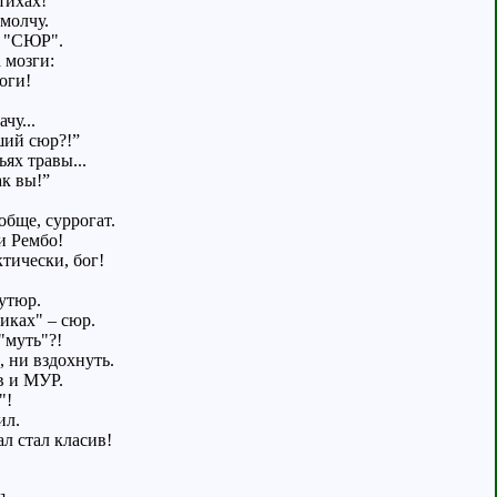
тихах!
амолчу.
: "СЮР".
 мозги:
оги!
чу...
ший сюр?!”
ях травы...
ак вы!”
обще, суррогат.
и Рембо!
ктически, бог!
кутюр.
иках" – сюр.
"муть"?!
, ни вздохнуть.
в и МУР.
"!
ил.
л стал класив!