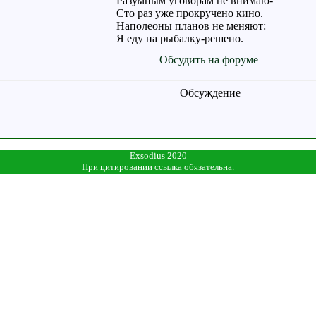
Разумным уговорам не внимаю-
Сто раз уже прокручено кино.
Наполеоны планов не меняют:
Я еду на рыбалку-решено.
Обсудить на форуме
Обсуждение
Exsodius 2020
При цитировании ссылка обязательна.