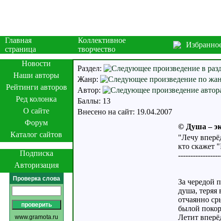
Главная
Коллективное
Избранно
страница
творчество
Новости
Раздел:
Наши авторы
Жанр:
Рейтинги авторов
Автор:
Ред колонка
Баллы: 13
О сайте
Внесено на сайт: 19.04.2007
Форум
© Душа – э
Каталог сайтов
"Лечу вперё
кто скажет "
Подписка
---------------
Авторизация
Проверка слова
За чередой 
душа, теряя 
отчаянно ср
былой покор
Летит вперёд
www.gramota.ru