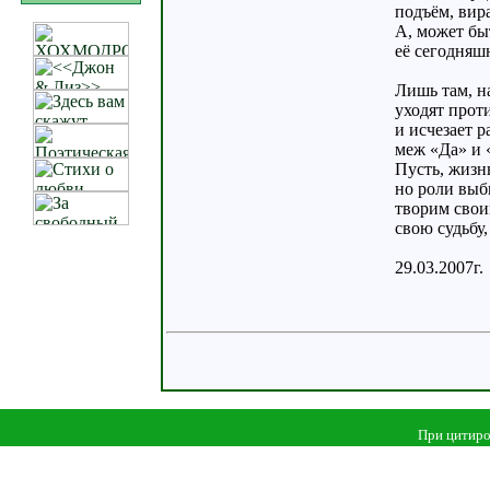
подъём, вир
А, может бы
её сегодняш
Лишь там, н
уходят прот
и исчезает р
меж «Да» и 
Пусть, жизнь
но роли выб
творим свои
свою судьбу
29.03.2007г.
При цитиро