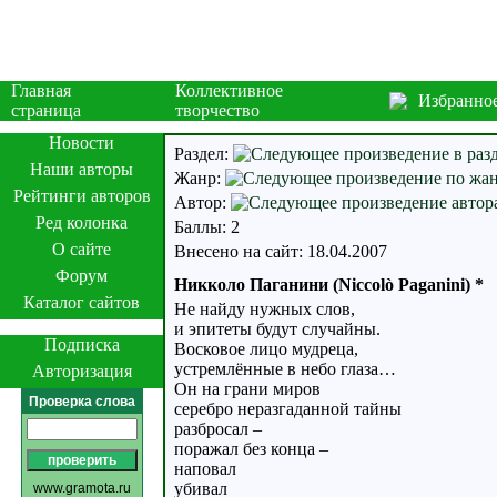
Главная
Коллективное
Избранно
страница
творчество
Новости
Раздел:
Наши авторы
Жанр:
Рейтинги авторов
Автор:
Ред колонка
Баллы: 2
О сайте
Внесено на сайт: 18.04.2007
Форум
Никколо Паганини (Niccolò Paganini) *
Каталог сайтов
Не найду нужных слов,
и эпитеты будут случайны.
Подписка
Восковое лицо мудреца,
устремлённые в небо глаза…
Авторизация
Он на грани миров
Проверка слова
серебро неразгаданной тайны
разбросал –
поражал без конца –
наповал
убивал
www.gramota.ru