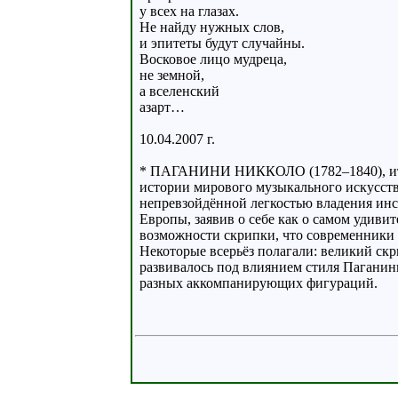
у всех на глазах.
Не найду нужных слов,
и эпитеты будут случайны.
Восковое лицо мудреца,
не земной,
а вселенский
азарт…
10.04.2007 г.
* ПАГАНИНИ НИККОЛО (1782–1840), итал
истории мирового музыкального искусств
непревзойдённой легкостью владения инс
Европы, заявив о себе как о самом удиви
возможности скрипки, что современники п
Некоторые всерьёз полагали: великий ск
развивалось под влиянием стиля Паганин
разных аккомпанирующих фигураций.