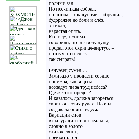
полный зал.
По песчинкам собрал,
но потом – как цунами – обрушил,
будоражил до боли и слёз,
затихал,
нарастая опять.
Кто игру понимал,
говорили, что дьяволу душу
продал этот скрипач-виртуоз –
потому что нельзя
так сыграть!
…………………….
Генуэзец сумел …
Замирало у пропасти сердце,
понимая, какая цена –
воздадут ли за труд небеса?
Где же этот предел?
И казалось, должна загореться
скрипка в этих руках. Но она
создавала опять чудеса.
Вариации снов
в фигурации стали реальны,
словно в золото
слиток свинца
превратил он