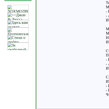
Т
М
-
-
И
М
М
Н
И
С
П
-
-
И
С
И
-
-
Ч