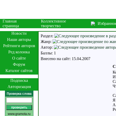
Главная
Коллективное
Избранно
страница
творчество
Новости
Раздел:
Наши авторы
Жанр:
Рейтинги авторов
Автор:
Ред колонка
Баллы: 1
О сайте
Внесено на сайт: 15.04.2007
Форум
С
Каталог сайтов
К
И
Подписка
С
Ч
Авторизация
Проверка слова
С
Я
А
Р
www.gramota.ru