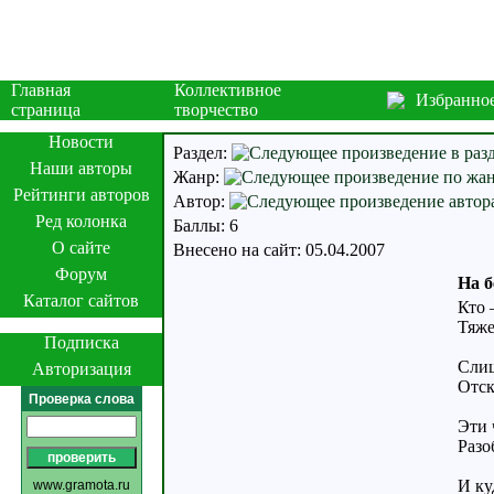
Главная
Коллективное
Избранно
страница
творчество
Новости
Раздел:
Наши авторы
Жанр:
Рейтинги авторов
Автор:
Ред колонка
Баллы: 6
О сайте
Внесено на сайт: 05.04.2007
Форум
На б
Каталог сайтов
Кто 
Тяже
Подписка
Слиш
Авторизация
Отск
Проверка слова
Эти 
Разо
И ку
www.gramota.ru