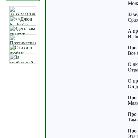
Може
Заве
Сраз
А пр
Из б
Про 
Все 
О лю
Отра
О пр
Он д
Про 
Маяк
Про 
Там 
Про 
Эта 