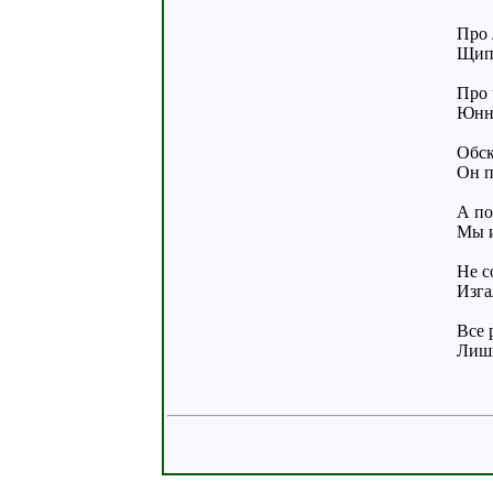
Про 
Щипа
Про 
Юнна
Обск
Он п
А по
Мы и
Не с
Изга
Все 
Лишь