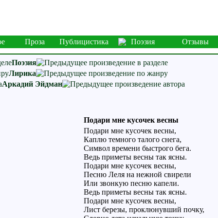
ое
Проза
Публицистика
Поэзия
Отзывы
Поэзия
Лирика
Аркадий Эйдман
Подари мне кусочек весны
Подари мне кусочек весны,
Каплю темного талого снега,
Символ времени быстрого бега.
Ведь приметы весны так ясны.
Подари мне кусочек весны,
Песню Леля на нежной свирели
Или звонкую песню капели.
Ведь приметы весны так ясны.
Подари мне кусочек весны,
Лист березы, проклюнувший почку,