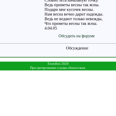
Словно лета начальную точку.
Ведь приметы весны так ясны.
Подари мне кусочек весны.
Нам весна вечно дарит надежды.
Ведь не ведают только невежды,
Что приметы весны так ясны.
4.04.05
Обсудить на форуме
Обсуждение
Exsodius 2020
При цитировании ссылка обязательна.