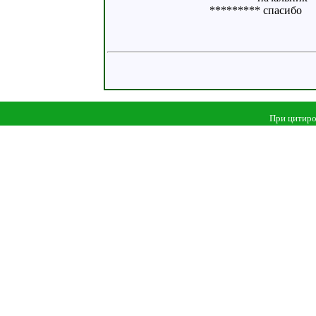
********* спасибо
При цитиро