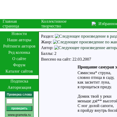
Главная
Коллективное
Избранно
страница
творчество
Новости
Раздел:
Наши авторы
Жанр:
Рейтинги авторов
Автор:
Ред колонка
Баллы: 2
О сайте
Внесено на сайт: 22.03.2007
Форум
Прощание самурая за
Каталог сайтов
Сямисэна* струна,
словно птица в саду,
Подписка
как засветит луна,
я прощаться приду.
Авторизация
Проверка слова
Домик твой у реки
меньше дзё** высотой
С ног долой сапоги,
я пройду внутрь босо
www.gramota.ru