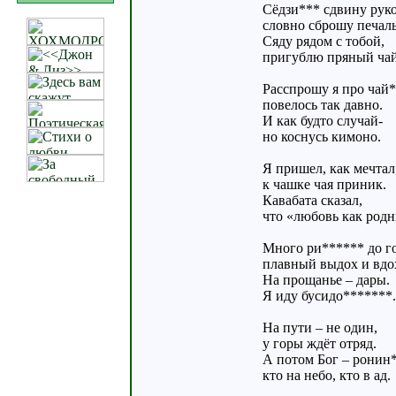
Сёдзи*** сдвину руко
словно сброшу печаль
Сяду рядом с тобой,
пригублю пряный чай
Расспрошу я про чай*
повелось так давно.
И как будто случай-
но коснусь кимоно.
Я пришел, как мечтал
к чашке чая приник.
Кавабата сказал,
что «любовь как род
Много ри****** до г
плавный выдох и вдо
На прощанье – дары.
Я иду бусидо*******.
На пути – не один,
у горы ждёт отряд.
А потом Бог – ронин
кто на небо, кто в ад.