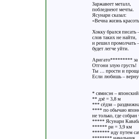
Заржавеет металл,
побледнеют мечты.
Ясунари сказал:
«Вечна жизнь красот
Хокку брался писать 
слов таких не найти,
и решил промолчать 
будет легче уйти.
Аригато********* за 
Отгони злую грусть!
Ты … прости и проща
Если любишь – верну
* сямисэн – японски
** дзё = 3,8 м
*** сёдзи – раздвижн
**** по обычаю японс
не только, где собран 
***** Ясунари Каваба
****** ри = 3,9 км
******* иду путем са
******** начальник