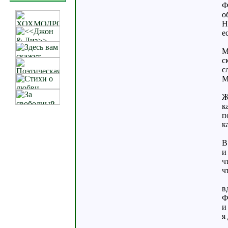
Ф
о
Н
е
М
с
с
М
Ж
к
п
к
В
и
ч
ч
в
Ф
и
я