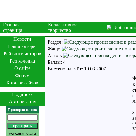
Главная
Коллективное
Избранно
страница
творчество
Новости
Раздел:
Наши авторы
Жанр:
Рейтинги авторов
Автор:
Ред колонка
Баллы: 4
О сайте
Внесено на сайт: 19.03.2007
Форум
Ф
Каталог сайтов
К
с
Подписка
c
м
Авторизация
Проверка слова
я
у
с
з
www.gramota.ru