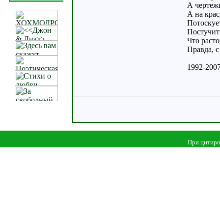
А чертежн
А на кра
Потоскует
Постучит
Что расто
Правда, с
1992-200
При цитиро