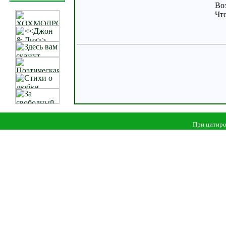
Во
Что
При цитиро