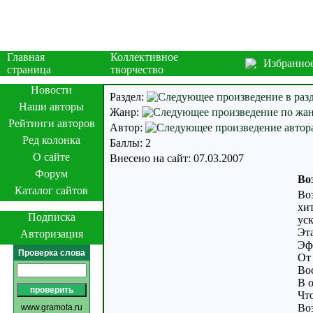
Главная
Коллективное
Избранно
страница
творчество
Новости
Раздел:
Наши авторы
Жанр:
Рейтинги авторов
Автор:
Ред колонка
Баллы: 2
О сайте
Внесено на сайт: 07.03.2007
Форум
Во
Каталог сайтов
Во
хит
Подписка
уск
Эта
Авторизация
Эф
Проверка слова
От
Во
В о
Что
Во
www.gramota.ru