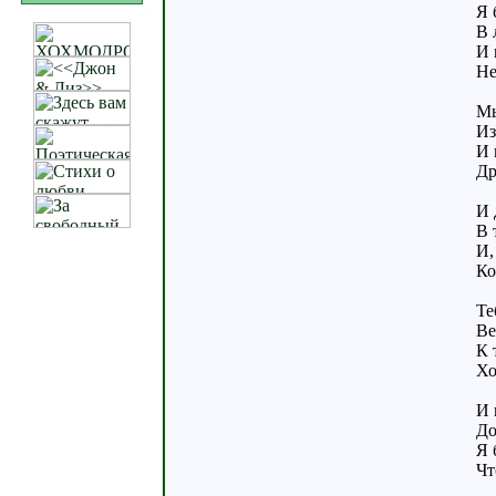
Я 
В 
И 
Не
Мы
Из
И 
Др
И 
В 
И,
Ко
Те
Ве
К 
Хо
И 
До
Я 
Чт