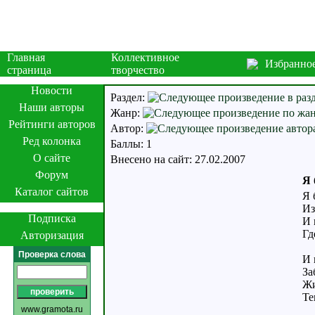
Главная
Коллективное
Избранно
страница
творчество
Новости
Раздел:
Наши авторы
Жанр:
Рейтинги авторов
Автор:
Ред колонка
Баллы: 1
О сайте
Внесено на сайт: 27.02.2007
Форум
Я 
Каталог сайтов
Я 
Из
Подписка
И 
Гд
Авторизация
Проверка слова
И 
За
Жи
Те
www.gramota.ru