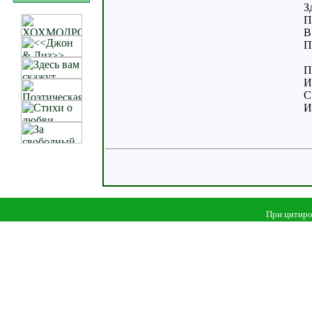
З
П
В
П
П
И
С
И
При цитиро