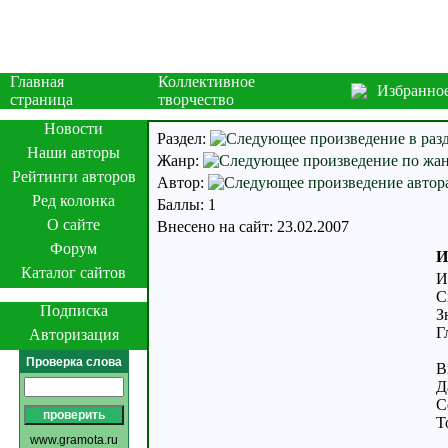
Главная
Коллективное
Избранно
страница
творчество
Новости
Раздел:
Наши авторы
Жанр:
Рейтинги авторов
Автор:
Ред колонка
Баллы: 1
О сайте
Внесено на сайт: 23.02.2007
Форум
И
Каталог сайтов
И
С
Подписка
З
Г
Авторизация
Проверка слова
В
Д
С
Т
www.gramota.ru