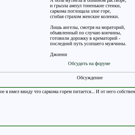
А боль мутнела в опийном растворе,
и грызла ампул тоненькие стенки,
саркома поглощала злое горе,
сгибая страхом женские коленки.
Лишь ангелы, смотря на мораторий,
объявленный по случаю кончины,
готовили дорожку в крематорий -
последний путь усопшего мужчины.
Джонни
Обсудить на форуме
Обсуждение
е я имел ввиду что саркома горем питается... И от него собственн