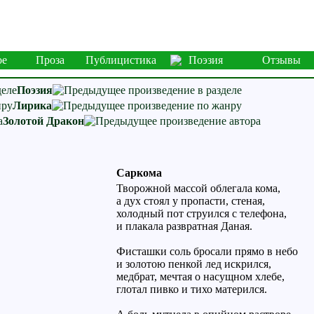
ое
Проза
Публицистика
Поэзия
Отзывы
Поэзия
Лирика
Золотой Дракон
Саркома
Творожной массой облегала кома,
а дух стоял у пропасти, стеная,
холодный пот струился с телефона,
и плакала развратная Даная.
Фисташки соль бросали прямо в небо
и золотою пенкой лед искрился,
медбрат, мечтая о насущном хлебе,
глотал пивко и тихо матерился.