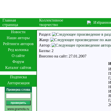
Главная
Коллективное
Избранно
страница
творчество
Новости
Раздел:
Наши авторы
Жанр:
Рейтинги авторов
Автор:
Ред колонка
Баллы: 2
О сайте
Внесено на сайт: 27.01.2007
Форум
И
Каталог сайтов
И
П
Подписка
Г
И
Авторизация
Н
Проверка слова
И
Я
Г
2
www.gramota.ru