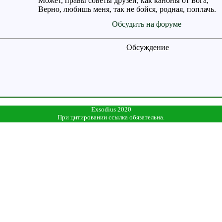
Может, правы советы друзей, как каноны от Бога,
Верно, любишь меня, так не бойся, родная, поплачь.
Обсудить на форуме
Обсуждение
Exsodius 2020
При цитировании ссылка обязательна.