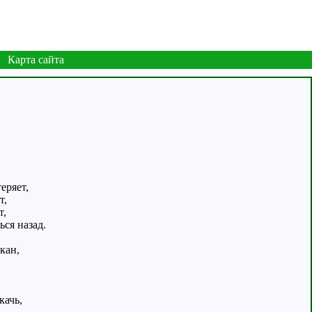
Карта сайта
еряет,
т,
т,
ься назад.
кан,
качь,