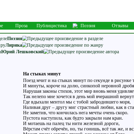
ое
Проза
Публицистика
Поэзия
Отзывы
Поэзия
Лирика
Юрий Лешковский
На стыках минут
Поезд мчит и на стыках минут по секунде в рисунке т
И минуты, короче на долю, синкопой неровной дробя
Нарушая законы стихов, этот мир вновь меня удивляе
Так нелепо мне хочется в день мой вчерашний вернут
Где вдыхали ментол мы с тобой забродившего моря,
Наливая друг – другу миг страстный любви, как в ста
Не заметив, что кончилась нега мечты очень скоро.
Пустота наступила, как будто закрыли нам кран.
И мотаешь на палец ты нити железной дороги,
Вёрстам счёт обречён, но, ты гонишь, всё так же, и вс