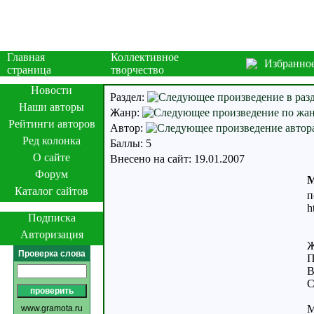
Главная
Коллективное
Избранно
страница
творчество
Новости
Раздел:
Наши авторы
Жанр:
Рейтинги авторов
Автор:
Ред колонка
Баллы: 5
О сайте
Внесено на сайт: 19.01.2007
Форум
М
Каталог сайтов
п
h
Подписка
Авторизация
Ж
Проверка слова
П
В
С
М
www.gramota.ru