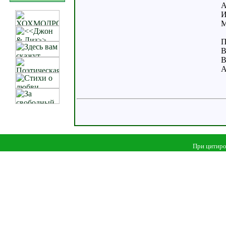
А
И
М
П
В
В
А
При цитиро