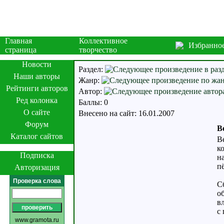
Главная
Коллективное
Избранно
страница
творчество
Новости
Раздел:
Наши авторы
Жанр:
Рейтинги авторов
Автор:
Ред колонка
Баллы: 0
О сайте
Внесено на сайт: 16.01.2007
Форум
В
Каталог сайтов
В
к
Подписка
на
п
Авторизация
Проверка слова
С
о
вл
с
www.gramota.ru