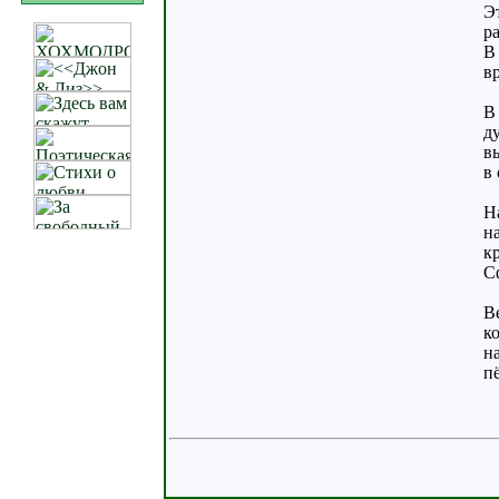
Э
ра
В
вр
В
д
в
в
Н
н
к
С
В
к
на
п