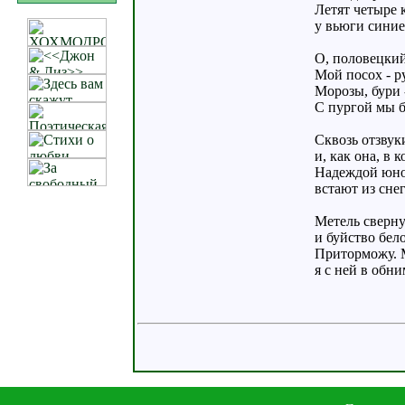
Летят четыре к
у вьюги синие 
О, половецкий
Мой посох - ру
Морозы, бури -
С пургой мы б
Сквозь отзвук
и, как она, в 
Надеждой юно
встают из снег
Метель свернул
и буйство бел
Приторможу. М
я с ней в обн