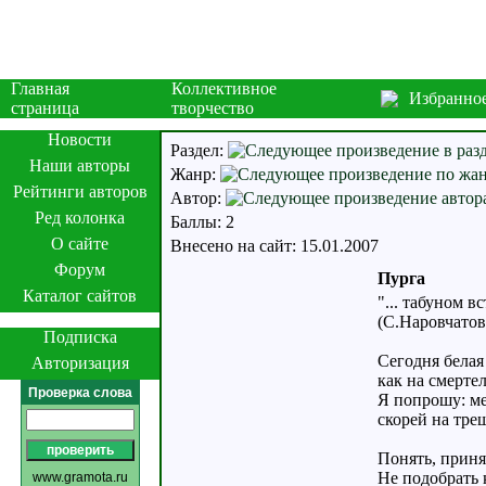
Главная
Коллективное
Избранно
страница
творчество
Новости
Раздел:
Наши авторы
Жанр:
Рейтинги авторов
Автор:
Ред колонка
Баллы: 2
О сайте
Внесено на сайт: 15.01.2007
Форум
Пурга
Каталог сайтов
"... табуном в
(С.Наровчатов
Подписка
Сегодня белая
Авторизация
как на смертел
Проверка слова
Я попрошу: ме
скорей на тре
Понять, принят
Не подобрать 
www.gramota.ru