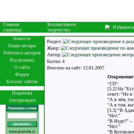
Главная
Коллективное
Избранно
страница
творчество
Новости
Раздел:
Наши авторы
Жанр:
Рейтинги авторов
Автор:
Ред колонка
Баллы: 4
О сайте
Внесено на сайт: 12.01.2007
Форум
Откровение 
Каталог сайтов
=[3]=
[3.2] На “Ест
Подписка
ответ: “Не в 
“А в чём, тог
Авторизация
“А в том, ко
Проверка слова
[3.3] “В Ада
“Нет.”
“В Иуде?” –
“Нет.”
“В Котовско
www.gramota.ru