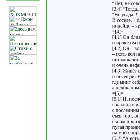
“Нет, не сов
[3.4] “Тогда.
“Не угадал!”
В соседе, – 
индейце – кр
=[4]=
[4.1] Он бли
и ирокезам и
[4.2] Он – в
– (хоть кол н
потомок чин
и очень неф
[4.3] Живёт в
и посещает B
где мнит себ
а пеликаном 
=[5]=
[5.1] И, пос
в какой-то и
с последним 
съев торт, о
своим произ
пугая праздн
на мой вопро
[5.2] “А есть