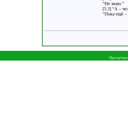
“Не знаю.”
[5.3] “А – че
“Пока ещё 
При цитиро