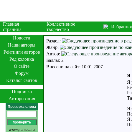
Главная
Коллективное
Избранно
страница
творчество
Новости
Раздел:
Наши авторы
Жанр:
Рейтинги авторов
Автор:
Ред колонка
Баллы: 2
О сайте
Внесено на сайт: 10.01.2007
Форум
Я 
Каталог сайтов
Я 
Бе
Подписка
Ра
Та
Авторизация
Проверка слова
Я 
По
Я 
По
www.gramota.ru