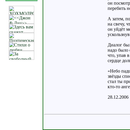
он посмотр
перебить н
А затем, п
на свечу, ч
он уйдёт м
ускользнув
Диалог был
надо было 
что, упав 
сердце долг
«Небо падш
звёзды спи
стал ты пр
кто-то анге
28.12.2006 