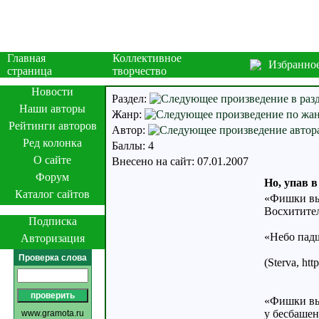
Главная
Коллективное
Избранно
страница
творчество
Новости
Раздел:
Наши авторы
Жанр:
Рейтинги авторов
Автор:
Ред колонка
Баллы: 4
О сайте
Внесено на сайт: 07.01.2007
Форум
Но, упав в
Каталог сайтов
«Фишки вы
Восхитите
Подписка
«Небо пад
Авторизация
Проверка слова
(Sterva, ht
«Фишки вы
у бесбаше
www.gramota.ru