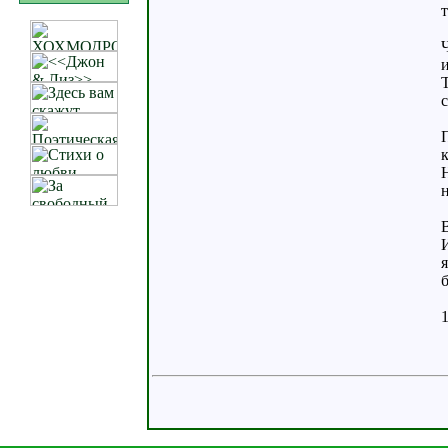
т
Ч
и
Т
с
к
Н
В
И
я
б
1