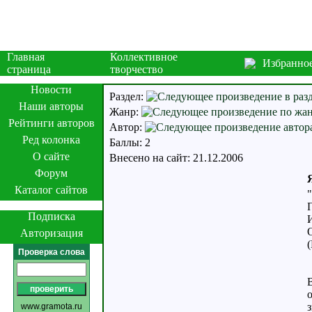
Главная
Коллективное
Избранно
страница
творчество
Новости
Раздел:
Наши авторы
Жанр:
Рейтинги авторов
Автор:
Ред колонка
Баллы: 2
О сайте
Внесено на сайт: 21.12.2006
Форум
Каталог сайтов
Подписка
О
Авторизация
Проверка слова
з
www.gramota.ru