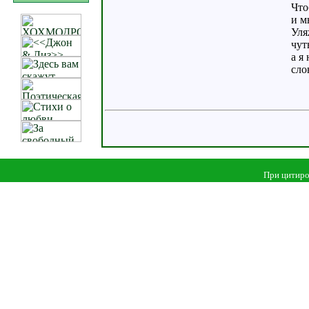
Что
и м
Уля
чут
а я
сло
При цитиро