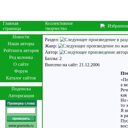
Главная
Коллективное
Избранно
страница
творчество
Новости
Раздел:
Наши авторы
Жанр:
Рейтинги авторов
Автор:
Ред колонка
Баллы: 2
О сайте
Внесено на сайт: 21.12.2006
Форум
Пте
Каталог сайтов
«Пе
а м
Подписка
Реч
как
Авторизация
Но 
Проверка слова
то 
Я в
в р
Пус
вос
www.gramota.ru