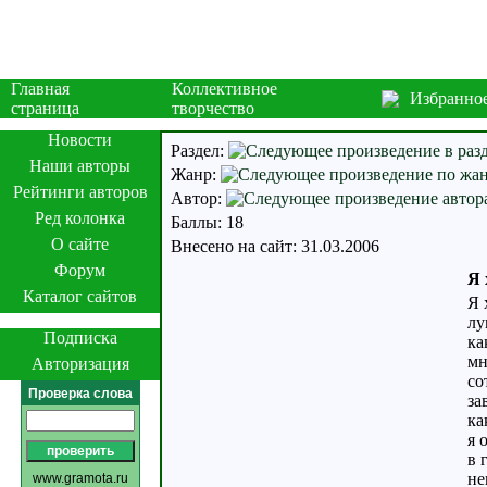
Главная
Коллективное
Избранно
страница
творчество
Новости
Раздел:
Наши авторы
Жанр:
Рейтинги авторов
Автор:
Ред колонка
Баллы: 18
О сайте
Внесено на сайт: 31.03.2006
Форум
Я 
Каталог сайтов
Я 
лу
Подписка
ка
мн
Авторизация
со
Проверка слова
за
ка
я 
в 
не
www.gramota.ru