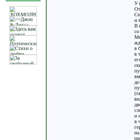
У 
От
Сн
и 
В 
со
Ми
жд
в 
в 
ег
ск
пу
вм
до
пу
(т
ви
дв
сл
и 
в 
ге
на
пр